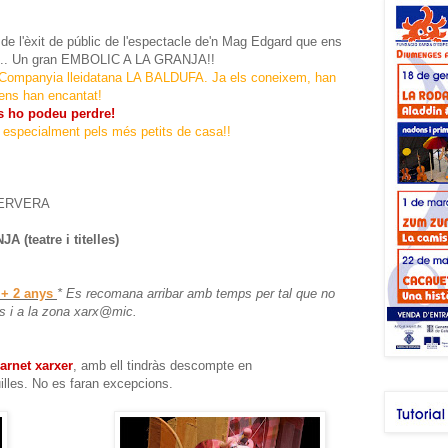
de l'èxit de públic de l'espectacle de'n Mag Edgard que ens
ba.... Un gran EMBOLIC A LA GRANJA!!
Companyia lleidatana LA BALDUFA. Ja els coneixem, han
 ens han encantat!
s ho podeu perdre!
, especialment pels més petits de casa!!
CERVERA
(teatre i titelles)
 + 2 anys
* Es recomana arribar amb temps per tal que no
es i a la zona
xarx@mic
.
arnet xarxer
, amb ell tindràs descompte en
uilles. No es faran excepcions.