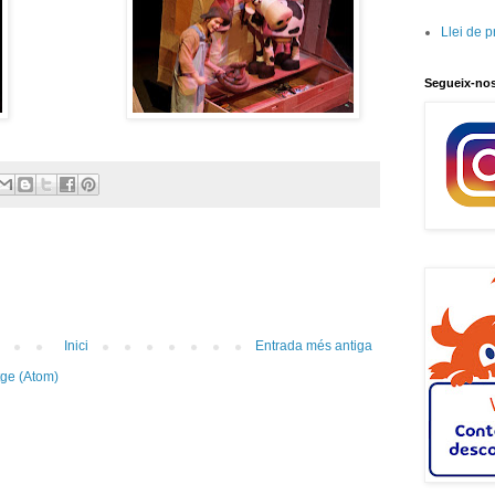
Llei de 
Segueix-no
Inici
Entrada més antiga
tge (Atom)