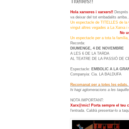
Titelles!!
Hola xarxeres i xarxers!!
Després 
va deixar del tot embadalits arri
Un espectacle de TITELLES de la 
vingut altres vegades a La Xarxa i
No u
Un espectacle per a tota la família
Recorda:
DIUMENGE, 4 DE NOVEMBRE
A LES 6 DE LA TARDA
AL TEATRE DE LA PASSIÓ DE 
Espectacle:
EMBOLIC A LA GRANJA 
Companyia: Cia. LA BALDUFA
Recomanat per a totes les edats.
hi hagi aglomeracions a les taquill
NOTA IMPORTANT:
Xarx@mic! Porta sempre el teu c
l'entrada.
Caldrà presentar-lo a taq