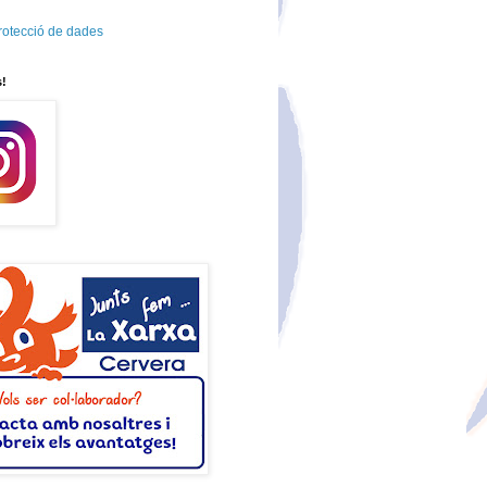
protecció de dades
s!