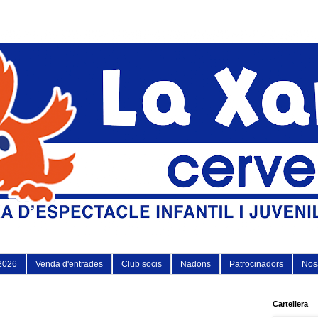
2026
Venda d'entrades
Club socis
Nadons
Patrocinadors
Nosa
Cartellera