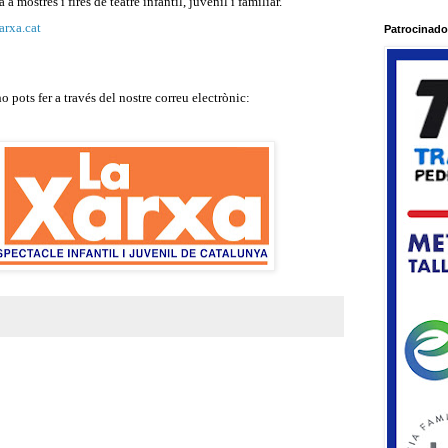
a mostres i fires de teatre infantil, juvenil i familiar.
rxa.cat
Patrocinado
 pots fer a través del nostre correu electrònic: