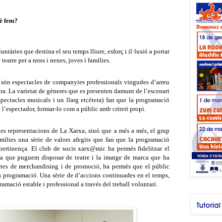
è fem?
tàries que destina el seu temps lliure, esforç i il·lusió a portar
eatre per a nens i nenes, joves i famílies.
 són espectacles de companyies professionals vingudes d’arreu
 fora. La varietat de gèneres que es presenten damunt de l’escenari
espectacles musicals i un llarg etcètera) fan que la programació
n l’espectador, formar-lo com a públic amb criteri propi.
les representacions de La Xarxa, sinó que a més a més, el grup
famílies una sèrie de valors afegits que fan que la programació
 pertinença. El club de socis xarx@mic ha permès fidelitzar el
t a que puguem disposar de teatre i la imatge de marca que ha
ctes de merchandising i de promoció, ha permès que el públic
la programació. Una sèrie de d’accions continuades en el temps,
amació estable i professional a través del treball voluntari.