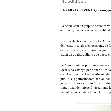
Nosaltres...
LA XARXA CERVERA. Qui som, qu
La Xarxa som un grup de persones volun
a Cervera, una programació estable de t
Els espectacles que ofereix La Xarxa
del territori català i, en ocasions, de
(teatre, música, circ, dansa, màgia, 
creixi en qualitat, alhora que busca e
Però no només es pot veure teatre a 
local s’ha esforçat per donar a les 
creixi en qualitat i en sentiment de
públic, els patrocinadors han ajuda
generat La Xarxa, a través de produ
tingui una identificació visual amb 
per tal de consolidar el model de progr