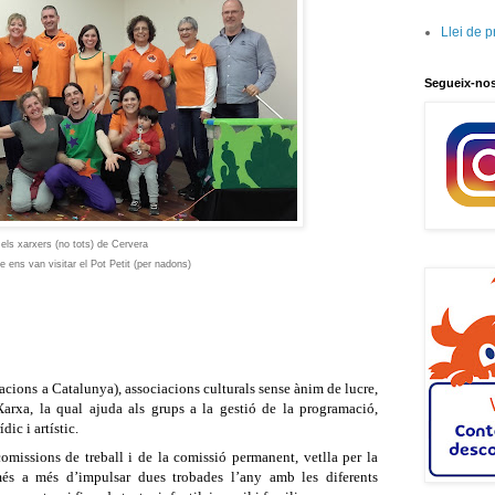
Llei de 
Segueix-no
els xarxers (no tots) de Cervera
ue ens van visitar el Pot Petit (per nadons)
cions a Catalunya), associacions culturals sense ànim de lucre,
arxa, la qual ajuda als grups a la gestió de la programació,
dic i artístic.
omissions de treball i de la comissió permanent, vetlla per la
més a més d’impulsar dues trobades l’any amb les diferents