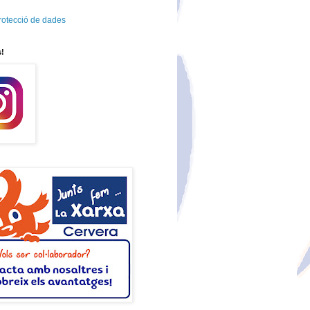
protecció de dades
s!