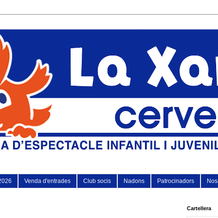
2026
Venda d'entrades
Club socis
Nadons
Patrocinadors
Nosa
Cartellera