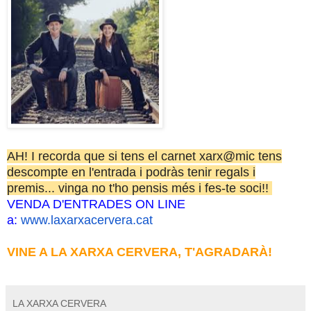
AH! I recorda que si tens el carnet xarx@mic tens
descompte en l'entrada i podràs tenir regals i
premis... vinga no t'ho pensis més i fes-te soci!!
VENDA D'ENTRADES ON LINE
a:
www.laxarxacervera.cat
VINE A LA XARXA CERVERA, T'AGRADARÀ!
LA XARXA CERVERA