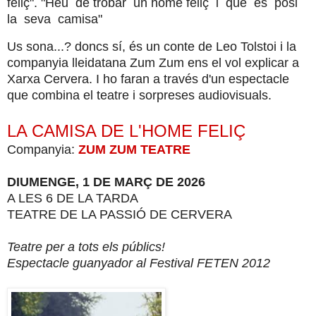
feliç". "Heu de trobar un home feliç i que es posi
la seva camisa"
Us sona...? doncs sí, és un conte de Leo Tolstoi i la
companyia lleidatana Zum Zum ens el vol explicar a
Xarxa Cervera. I ho faran a través d'un espectacle
que combina el teatre i sorpreses audiovisuals.
​LA CAMISA DE L'HOME FELIÇ
Companyia:
Z
​UM ZUM TEATRE
DIUMENGE, 1
​ DE MARÇ
DE 2026
A LES 6 DE LA TARDA
TEATRE DE LA PASSIÓ DE CERVERA
Teatre per a tots els públics
​!
Espectacle guanyador al Festival FETEN 2012