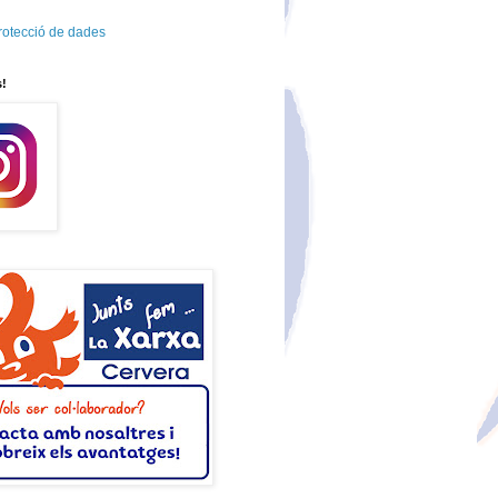
protecció de dades
s!