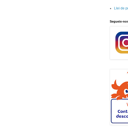
Llei de 
Segueix-no