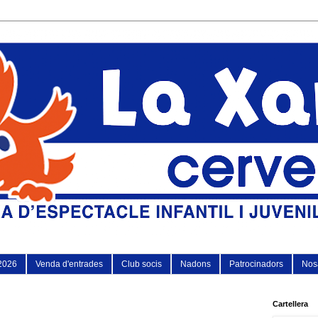
2026
Venda d'entrades
Club socis
Nadons
Patrocinadors
Nosa
Cartellera