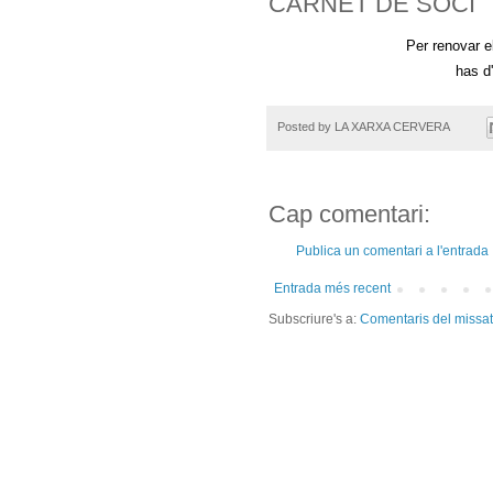
CARNET DE SOCI
Per renovar el
has d'
Posted by
LA XARXA CERVERA
Cap comentari:
Publica un comentari a l'entrada
Entrada més recent
Subscriure's a:
Comentaris del missa