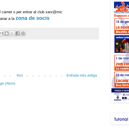
 carnet o per entrar al club
xarx@mic
zona de socis
anar a la
Inici
Entrada més antiga
tge (Atom)